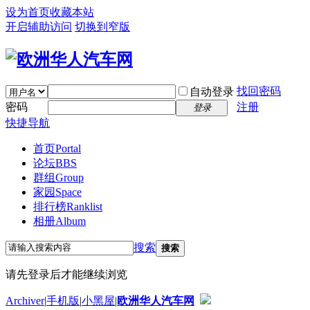
设为首页
收藏本站
开启辅助访问
切换到窄版
找回密码
自动登录
密码
注册
登录
快捷导航
首页
Portal
论坛
BBS
群组
Group
家园
Space
排行榜
Ranklist
相册
Album
搜索
搜索
请先登录后才能继续浏览
Archiver
|
手机版
|
小黑屋
|
欧洲华人汽车网