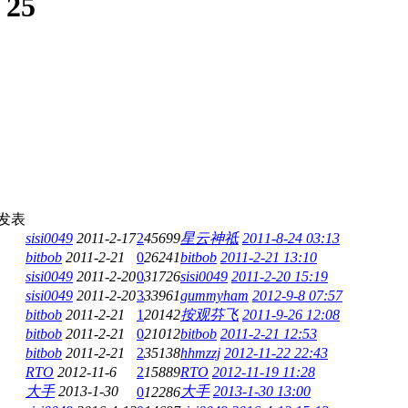
:
25
发表
sisi0049
2011-2-17
2
45699
星云神祗
2011-8-24 03:13
bitbob
2011-2-21
0
26241
bitbob
2011-2-21 13:10
sisi0049
2011-2-20
0
31726
sisi0049
2011-2-20 15:19
sisi0049
2011-2-20
3
33961
gummyham
2012-9-8 07:57
bitbob
2011-2-21
1
20142
按观芬飞
2011-9-26 12:08
bitbob
2011-2-21
0
21012
bitbob
2011-2-21 12:53
bitbob
2011-2-21
2
35138
hhmzzj
2012-11-22 22:43
RTO
2012-11-6
2
15889
RTO
2012-11-19 11:28
大手
2013-1-30
大手
2013-1-30 13:00
0
12286