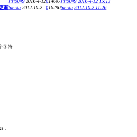
sisi0049
2016-4-12
0
14697
sisi0049
2016-4-12 15:13
更新
bierka
2012-10-2
0
16290
bierka
2012-10-2 11:26
个字符
s .