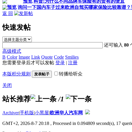
预览
科普:为什么不同品牌车保险有的贵有的便宜
预览
询问一下国内车子过来欧洲自驾买哪家保险比较靠谱？
返 回
快速发帖
还可输入
80
高级模式
B
Color
Image
Link
Quote
Code
Smilies
您需要登录后才可以发帖
登录
|
注册
本版积分规则
转播给听众
发表帖子
关闭
站长推荐
/1
Archiver
|
手机版
|
小黑屋
|
欧洲华人汽车网
GMT+2, 2026-8-7 20:18
, Processed in 0.094809 second(s), 17 querie