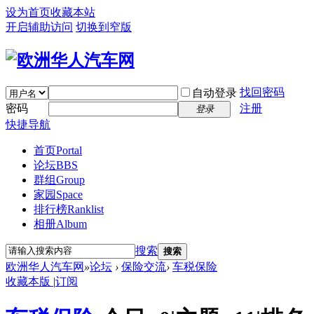
设为首页
收藏本站
开启辅助访问
切换到窄版
找回密码
自动登录
密码
注册
登录
快捷导航
首页
Portal
论坛
BBS
群组
Group
家园
Space
排行榜
Ranklist
相册
Album
搜索
搜索
欧洲华人汽车网
»
论坛
›
保险交流
›
车税保险
收藏本版
|
订阅