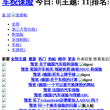
车税保险
今日:
0
|
主题:
11
|
排名
返 回
全部
第三方责任险
1
附加险
非强制险
1
车税
1
车牌照
2
新窗
全部主题
最新
热门
热帖
精华
更多
作者
回复/查看
最后
预览
关于德国汽车税和保险
预览
英国开车相关-驾驶执照/路税/MOT 和保险
预览
(德国)买车上牌手续
预览
(德国)关于车税的计算
预览
[德国]一个可以查可换牌照的网站
预览
法国的汽车保险
预览
[德国]汽车保险与理赔ABC
预览
买了Schutzbrief还需要加入ADAC吗？
预览
问一个换车保险的问题